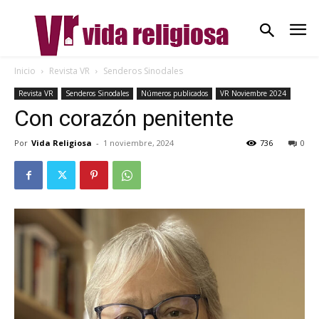
Inicio
Revista VR
Senderos Sinodales
Revista VR
Senderos Sinodales
Números publicados
VR Noviembre 2024
Con corazón penitente
Por
Vida Religiosa
-
1 noviembre, 2024
736
0