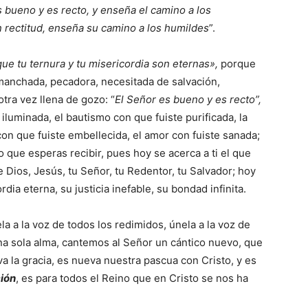
s bueno y es recto, y enseña el camino a los
 rectitud, enseña su camino a los humildes
”.
ue tu ternura y tu misericordia son eternas»,
porque
 manchada, pecadora, necesitada de salvación,
tra vez llena de gozo: “
El Señor es bueno y es recto”,
iluminada, el bautismo con que fuiste purificada, la
 con que fuiste embellecida, el amor con fuiste sanada;
 que esperas recibir, pues hoy se acerca a ti el que
e Dios, Jesús, tu Señor, tu Redentor, tu Salvador; hoy
rdia eterna, su justicia inefable, su bondad infinita.
la a la voz de todos los redimidos, únela a la voz de
una sola alma, cantemos al Señor un cántico nuevo, que
va la gracia, es nueva nuestra pascua con Cristo, y es
ción
, es para todos el Reino que en Cristo se nos ha