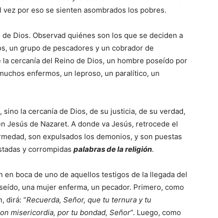
al vez por eso se sienten asombrados los pobres.
no de Dios. Observad quiénes son los que se deciden a
los, un grupo de pescadores y un cobrador de
e la cercanía del Reino de Dios, un hombre poseído por
muchos enfermos, un leproso, un paralítico, un
 sino la cercanía de Dios, de su justicia, de su verdad,
en Jesús de Nazaret. A donde va Jesús, retrocede el
ermedad, son expulsados los demonios, y son puestas
stadas y corrompidas
palabras de la religión
.
ón en boca de uno de aquellos testigos de la llegada del
oseído, una mujer enferma, un pecador. Primero, como
 dirá: “
Recuerda, Señor, que tu ternura y tu
con misericordia, por tu bondad, Señor
”. Luego, como