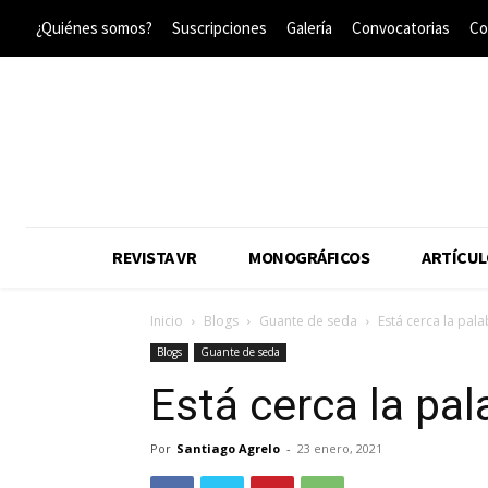
¿Quiénes somos?
Suscripciones
Galería
Convocatorias
Co
REVISTA VR
MONOGRÁFICOS
ARTÍCUL
Inicio
Blogs
Guante de seda
Está cerca la pal
Blogs
Guante de seda
Está cerca la pal
Por
Santiago Agrelo
-
23 enero, 2021