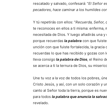
rescatado y salvado, confesará: “
El Señor e
pecadores, hace caminar a los humildes con
Y tú repetirás con ellos: “
Recuerda, Señor, q
te reconoces en ellos a ti misma: enferma,
necesitada de Dios. Y luego añadirás una y o
porque recuerdas
la palabra
con que fuiste 
unción con que fuiste fortalecida, la gracia
recuerdas lo que has recibido y gozas con lo
lleva consigo
la palabra de Dios
, el Reino d
se acerca a ti la ternura de Dios, su miserico
Une tu voz a la voz de todos los pobres, úne
Cristo Jesús, y así, con un solo corazón y 
canto al Señor toda la tierra, porque es nue
para todos
la palabra que anuncia la salva
revelado.