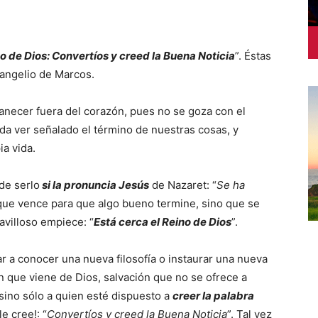
no de Dios: Convertíos y creed la Buena Noticia
”. Éstas
vangelio de Marcos.
anecer fuera del corazón, pues no se goza con el
da ver señalado el término de nuestras cosas, y
ia vida.
de serlo
si la pronuncia Jesús
de Nazaret: “
Se ha
 que vence para que algo bueno termine, sino que se
avilloso empiece: “
Está cerca el Reino de Dios
”.
ar a conocer una nueva filosofía o instaurar una nueva
ón que viene de Dios, salvación que no se ofrece a
sino sólo a quien esté dispuesto a
creer la palabra
e cree!: “
Convertíos y creed la Buena Noticia
”. Tal vez