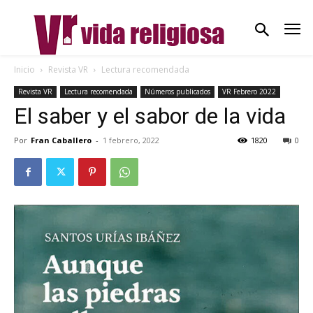
Inicio
Revista VR
Lectura recomendada
Revista VR
Lectura recomendada
Números publicados
VR Febrero 2022
El saber y el sabor de la vida
Por
Fran Caballero
-
1 febrero, 2022
1820
0