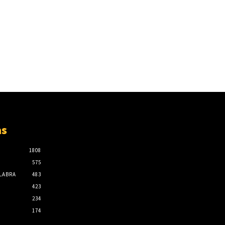
as
1808
575
ALABRA
483
423
234
174