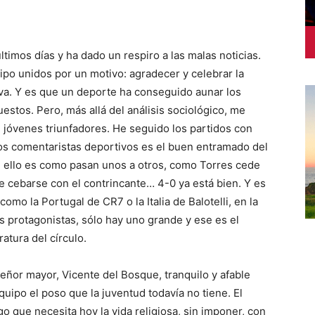
ltimos días y ha dado un respiro a las malas noticias.
tipo unidos por un motivo: agradecer y celebrar la
lleva. Y es que un deporte ha conseguido aunar los
estos. Pero, más allá del análisis sociológico, me
 jóvenes triunfadores. He seguido los partidos con
os comentaristas deportivos es el buen entramado del
de ello es como pasan unos a otros, como Torres cede
ue cebarse con el contrincante… 4-0 ya está bien. Y es
omo la Portugal de CR7 o la Italia de Balotelli, en la
 protagonistas, sólo hay uno grande y ese es el
atura del círculo.
ñor mayor, Vicente del Bosque, tranquilo y afable
uipo el poso que la juventud todavía no tiene. El
o que necesita hoy la vida religiosa, sin imponer, con