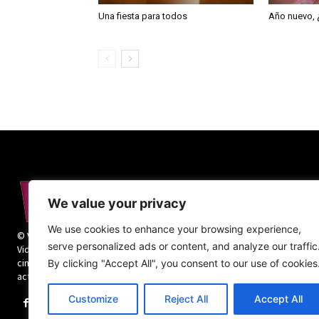
Una fiesta para todos
Año nuevo, 
We value your privacy
We use cookies to enhance your browsing experience,
© Vida Religiosa. Todos los derechos reservados.
serve personalized ads or content, and analyze our traffic
Vida Religiosa es una revista mensual y además
cinco números monográficos sobre teología y
By clicking "Accept All", you consent to our use of cookies
actualidad de la vida religiosa.
Customize
Reject All
Accept All