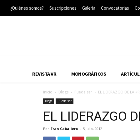
¿Quiénes somos?
Suscripciones
Galería
Convocatorias
Co
REVISTA VR
MONOGRÁFICOS
ARTÍCUL
Inicio
Blogs
Puede ser
EL LIDERAZGO DE LA «
Blogs
Puede ser
EL LIDERAZGO D
Por
Fran Caballero
-
5 julio, 2012