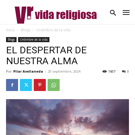
Inicio
Blogs
Urdimbre de la vida
Blogs
Urdimbre de la vida
EL DESPERTAR DE
NUESTRA ALMA
Por
Pilar Avellaneda
-
20 septiembre, 2024
1607
0