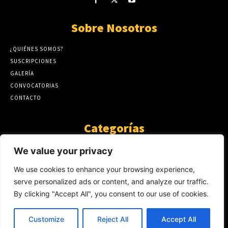
Sobre Nosotros
¿QUIÉNES SOMOS?
SUSCRIPCIONES
GALERÍA
CONVOCATORIAS
CONTACTO
Categorías
ARTÍCULOS
1808
We value your privacy
GUANTE DE SEDA
575
We use cookies to enhance your browsing experience,
AL CALOR DE LA PALABRA
483
serve personalized ads or content, and analyze our traffic.
Y YO QUE SÉ
423
By clicking "Accept All", you consent to our use of cookies.
NOTICIAS
234
SIN CATEGORÍA
174
Customize
Reject All
Accept All