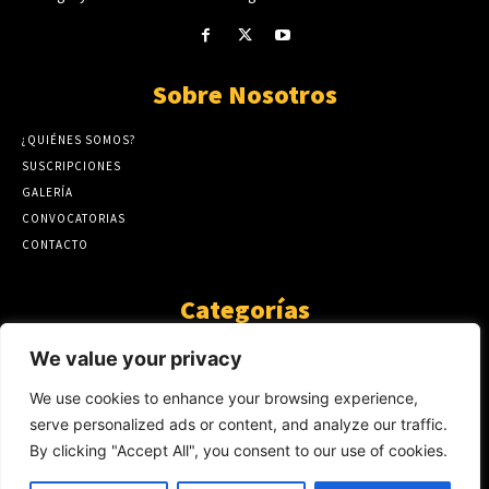
Sobre Nosotros
¿QUIÉNES SOMOS?
SUSCRIPCIONES
GALERÍA
CONVOCATORIAS
CONTACTO
Categorías
ARTÍCULOS
1808
We value your privacy
GUANTE DE SEDA
575
We use cookies to enhance your browsing experience,
AL CALOR DE LA PALABRA
483
serve personalized ads or content, and analyze our traffic.
Y YO QUE SÉ
423
By clicking "Accept All", you consent to our use of cookies.
NOTICIAS
234
SIN CATEGORÍA
174