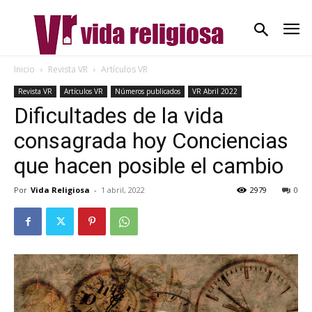
Inicio
Revista VR
Artículos VR
Revista VR
Artículos VR
Números publicados
VR Abril 2022
Dificultades de la vida
consagrada hoy Conciencias
que hacen posible el cambio
Por
Vida Religiosa
-
1 abril, 2022
2979
0