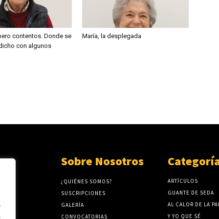
ero contentos. Donde se
María, la desplegada
 dicho con algunos
Sobre Nosotros
Categorí
ARTÍCULOS
¿QUIÉNES SOMOS?
GUANTE DE SEDA
SUSCRIPCIONES
.
AL CALOR DE LA P
GALERÍA
.
Y YO QUE SÉ
CONVOCATORIAS