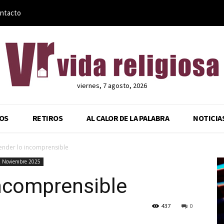
ntacto
viernes, 7 agosto, 2026
OS
RETIROS
AL CALOR DE LA PALABRA
NOTICIA
nder lo incomprensible
 Noviembre 2025
ncomprensible
437
0