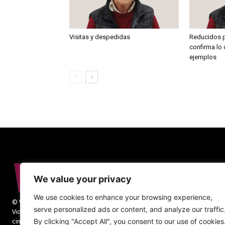
Visitas y despedidas
Reducidos p
confirma lo
ejemplos
We value your privacy
We use cookies to enhance your browsing experience,
© Vida Religiosa. Todos los derechos reservados.
serve personalized ads or content, and analyze our traffic
Vida Religiosa es una revista mensual y además
cinco números monográficos sobre teología y
By clicking "Accept All", you consent to our use of cookies