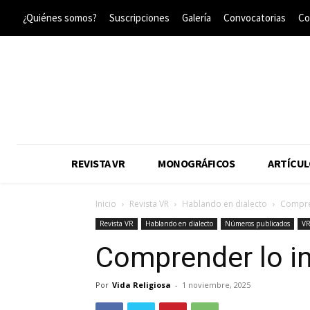
¿Quiénes somos?
Suscripciones
Galería
Convocatorias
Co
REVISTA VR
MONOGRÁFICOS
ARTÍCUL
Inicio
Revista VR
Hablando en dialecto
Compre
Revista VR
Hablando en dialecto
Números publicados
VR
Comprender lo i
Por
Vida Religiosa
-
1 noviembre, 2025