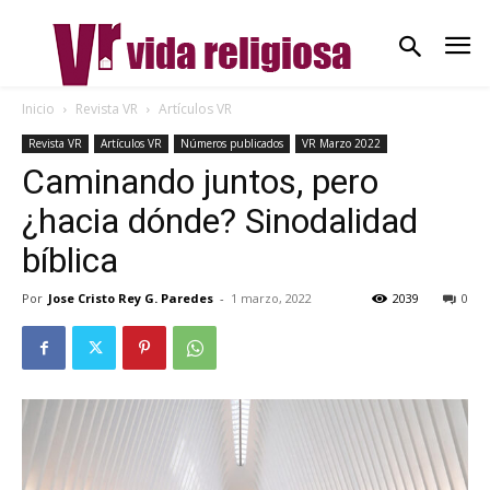
Inicio
Revista VR
Artículos VR
Revista VR
Artículos VR
Números publicados
VR Marzo 2022
Caminando juntos, pero
¿hacia dónde? Sinodalidad
bíblica
Por
Jose Cristo Rey G. Paredes
-
1 marzo, 2022
2039
0