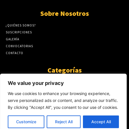
Sobre Nosotros
¿QUIÉNES SOMOS?
SUSCRIPCIONES
GALERÍA
CONVOCATORIAS
CONTACTO
Categorías
ARTÍCULOS
1808
We value your privacy
GUANTE DE SEDA
575
We use cookies to enhance your browsing experience,
AL CALOR DE LA PALABRA
483
serve personalized ads or content, and analyze our traffic.
Y YO QUE SÉ
423
By clicking "Accept All", you consent to our use of cookies.
NOTICIAS
234
SIN CATEGORÍA
174
Customize
Reject All
Accept All