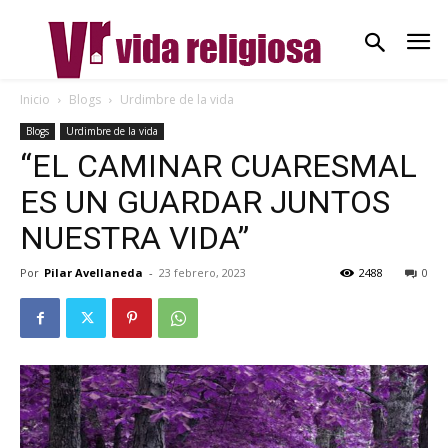
Inicio
Blogs
Urdimbre de la vida
Blogs
Urdimbre de la vida
“EL CAMINAR CUARESMAL
ES UN GUARDAR JUNTOS
NUESTRA VIDA”
Por
Pilar Avellaneda
-
23 febrero, 2023
2488
0