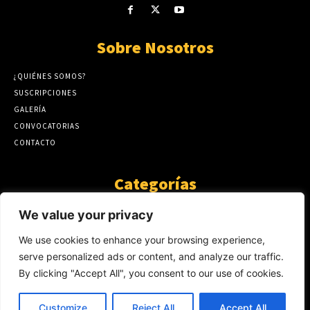
Sobre Nosotros
¿QUIÉNES SOMOS?
SUSCRIPCIONES
GALERÍA
CONVOCATORIAS
CONTACTO
Categorías
ARTÍCULOS
1808
We value your privacy
GUANTE DE SEDA
575
We use cookies to enhance your browsing experience,
AL CALOR DE LA PALABRA
483
serve personalized ads or content, and analyze our traffic.
Y YO QUE SÉ
423
By clicking "Accept All", you consent to our use of cookies.
NOTICIAS
234
SIN CATEGORÍA
174
Customize
Reject All
Accept All