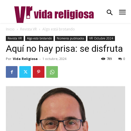
Inicio
Revista VR
Algo está brotando
Revista VR
Algo está brotando
Números publicados
VR Octubre 2024
Aquí no hay prisa: se disfruta
Por
Vida Religiosa
-
1 octubre, 2024
789
0