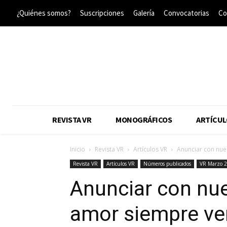
¿Quiénes somos?
Suscripciones
Galería
Convocatorias
Co
REVISTA VR
MONOGRÁFICOS
ARTÍCUL
Inicio
Revista VR
Artículos VR
Anunciar con nue
Revista VR
Artículos VR
Números publicados
VR Marzo 
Anunciar con nue
amor siempre ve