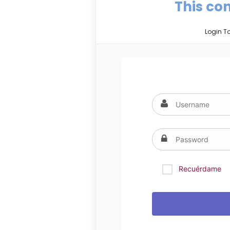
This con
Login T
Recuérdame