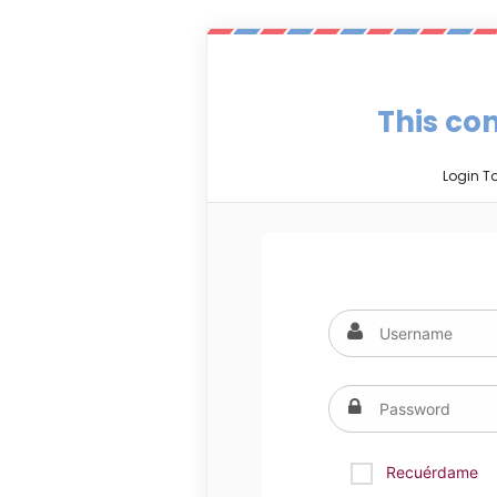
This con
Login T
Recuérdame