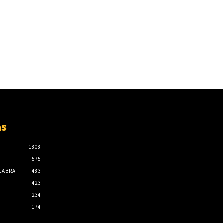
as
1808
575
ALABRA
483
423
234
174