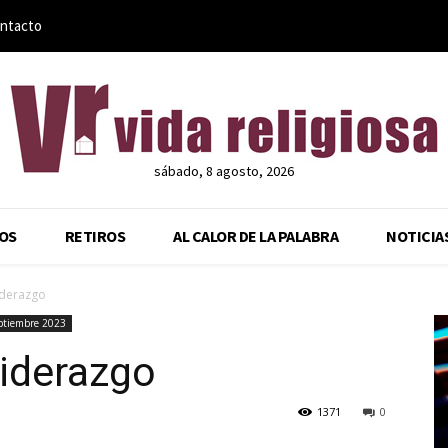
ntacto
sábado, 8 agosto, 2026
OS
RETIROS
AL CALOR DE LA PALABRA
NOTICIA
liderazgo
eptiembre 2023
liderazgo
1371
0