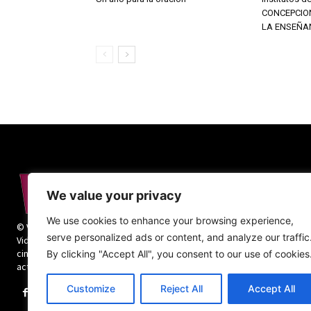
CONCEPCIO
LA ENSEÑA
We value your privacy
We use cookies to enhance your browsing experience,
© Vida Religiosa. Todos los derechos reservados.
serve personalized ads or content, and analyze our traffic
Vida Religiosa es una revista mensual y además
cinco números monográficos sobre teología y
By clicking "Accept All", you consent to our use of cookies
actualidad de la vida religiosa.
Customize
Reject All
Accept All