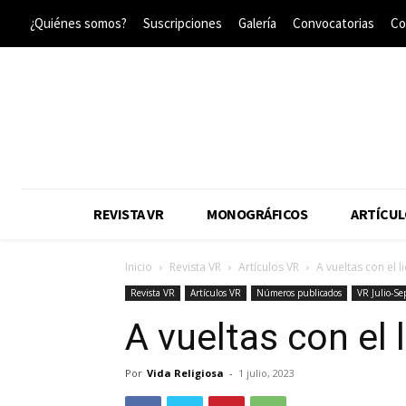
¿Quiénes somos?
Suscripciones
Galería
Convocatorias
Co
REVISTA VR
MONOGRÁFICOS
ARTÍCUL
Inicio
Revista VR
Artículos VR
A vueltas con el 
Revista VR
Artículos VR
Números publicados
VR Julio-S
A vueltas con el 
Por
Vida Religiosa
-
1 julio, 2023