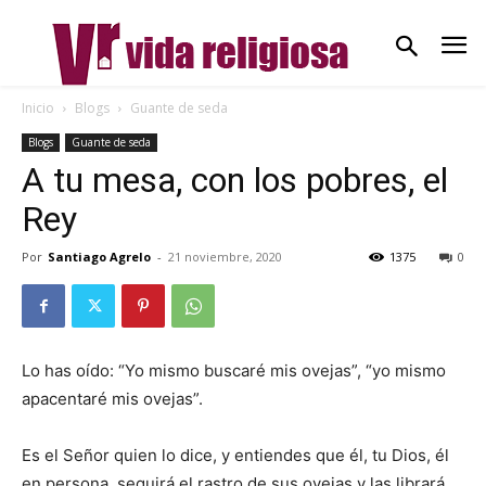
Inicio
Blogs
Guante de seda
Blogs
Guante de seda
A tu mesa, con los pobres, el
Rey
Por
Santiago Agrelo
-
21 noviembre, 2020
1375
0
Lo has oído: “Yo mismo buscaré mis ovejas”, “yo mismo
apacentaré mis ovejas”.
Es el Señor quien lo dice, y entiendes que él, tu Dios, él
en persona, seguirá el rastro de sus ovejas y las librará,