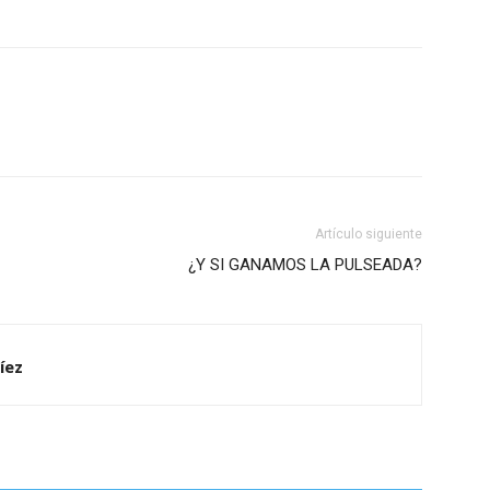
Artículo siguiente
¿Y SI GANAMOS LA PULSEADA?
íez