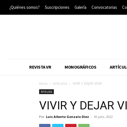
¿Quiénes somos?
Suscripciones
Galería
Convocatorias
Co
REVISTA VR
MONOGRÁFICOS
ARTÍCUL
Inicio
Artículos
VIVIR Y DEJAR VIVIR
Artículos
VIVIR Y DEJAR V
Por
Luis Alberto Gonzalo Díez
-
18 julio, 2022