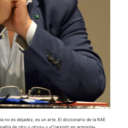
a no es dejadez, es un arte. El diccionario de la RAE
pañía de otro u otros» y «Coexistir en armonía».