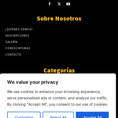
Sobre Nosotros
¿QUIÉNES SOMOS?
SUSCRIPCIONES
GALERÍA
CONVOCATORIAS
CONTACTO
Categorías
ARTÍCULOS
1808
We value your privacy
GUANTE DE SEDA
575
We use cookies to enhance your browsing experience,
AL CALOR DE LA PALABRA
483
serve personalized ads or content, and analyze our traffic.
Y YO QUE SÉ
423
By clicking "Accept All", you consent to our use of cookies.
NOTICIAS
234
SIN CATEGORÍA
174
Customize
Reject All
Accept All