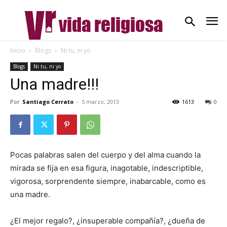
Inicio
Blogs
Ni tu, ni yo
Blogs
Ni tu, ni yo
Una madre!!!
Por
Santiago Cerrato
-
5 marzo, 2013
1613
0
Pocas palabras salen del cuerpo y del alma cuando la
mirada se fija en esa figura, inagotable, indescriptible,
vigorosa, sorprendente siempre, inabarcable, como es
una madre.
¿El mejor regalo?, ¿insuperable compañía?, ¿dueña de