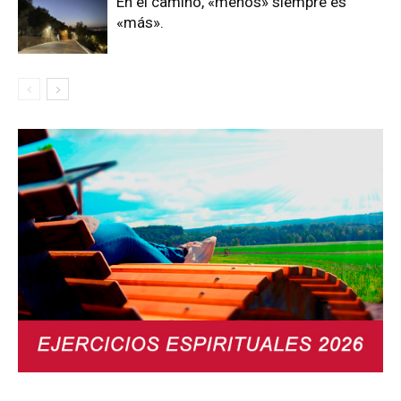
En el camino, «menos» siempre es
«más».