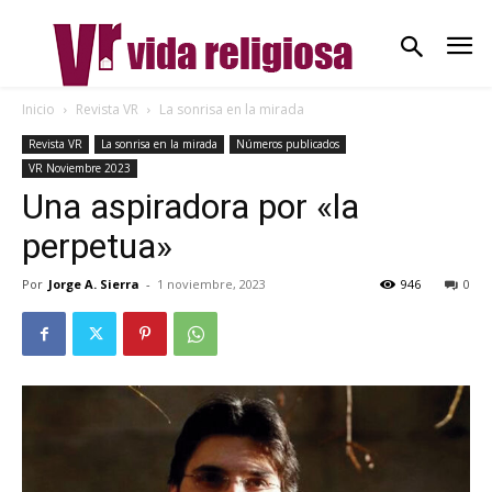
Inicio
Revista VR
La sonrisa en la mirada
Revista VR
La sonrisa en la mirada
Números publicados
VR Noviembre 2023
Una aspiradora por «la
perpetua»
Por
Jorge A. Sierra
-
1 noviembre, 2023
946
0