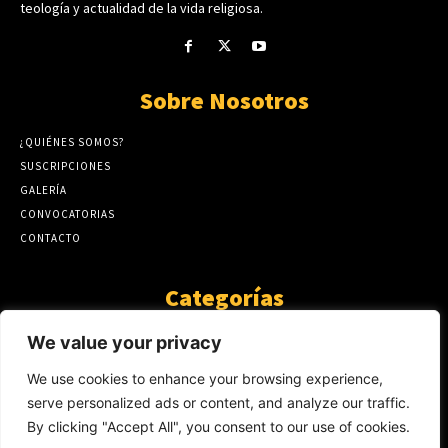
teología y actualidad de la vida religiosa.
Sobre Nosotros
¿QUIÉNES SOMOS?
SUSCRIPCIONES
GALERÍA
CONVOCATORIAS
CONTACTO
Categorías
ARTÍCULOS
1808
We value your privacy
GUANTE DE SEDA
575
We use cookies to enhance your browsing experience,
AL CALOR DE LA PALABRA
483
serve personalized ads or content, and analyze our traffic.
Y YO QUE SÉ
423
By clicking "Accept All", you consent to our use of cookies.
NOTICIAS
234