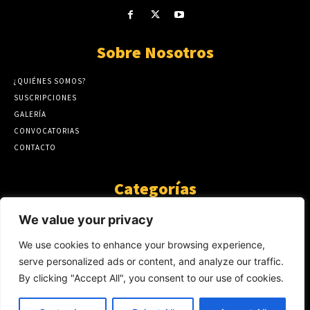
Sobre Nosotros
¿QUIÉNES SOMOS?
SUSCRIPCIONES
GALERÍA
CONVOCATORIAS
CONTACTO
Categorías
ARTÍCULOS
1808
We value your privacy
GUANTE DE SEDA
575
We use cookies to enhance your browsing experience,
AL CALOR DE LA PALABRA
483
serve personalized ads or content, and analyze our traffic.
Y YO QUE SÉ
423
By clicking "Accept All", you consent to our use of cookies.
NOTICIAS
234
SIN CATEGORÍA
174