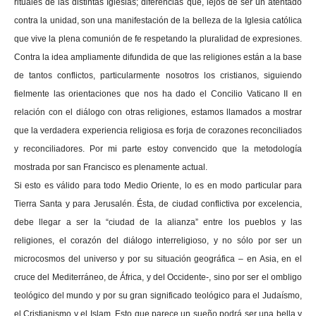
rituales de las distintas Iglesias; diferencias que, lejos de ser un atentado
contra la unidad, son una manifestación de la belleza de la Iglesia católica
que vive la plena comunión de fe respetando la pluralidad de expresiones.
Contra la idea ampliamente difundida de que las religiones están a la base
de tantos conflictos, particularmente nosotros los cristianos, siguiendo
fielmente las orientaciones que nos ha dado el Concilio Vaticano II en
relación con el diálogo con otras religiones, estamos llamados a mostrar
que la verdadera experiencia religiosa es forja de corazones reconciliados
y reconciliadores. Por mi parte estoy convencido que la metodología
mostrada por san Francisco es plenamente actual.
Si esto es válido para todo Medio Oriente, lo es en modo particular para
Tierra Santa y para Jerusalén. Ésta, de ciudad conflictiva por excelencia,
debe llegar a ser la “ciudad de la alianza” entre los pueblos y las
religiones, el corazón del diálogo interreligioso, y no sólo por ser un
microcosmos del universo y por su situación geográfica – en Asia, en el
cruce del Mediterráneo, de África, y del Occidente-, sino por ser el ombligo
teológico del mundo y por su gran significado teológico para el Judaísmo,
el Cristianismo y el Islam. Esto que parece un sueño podrá ser una bella y