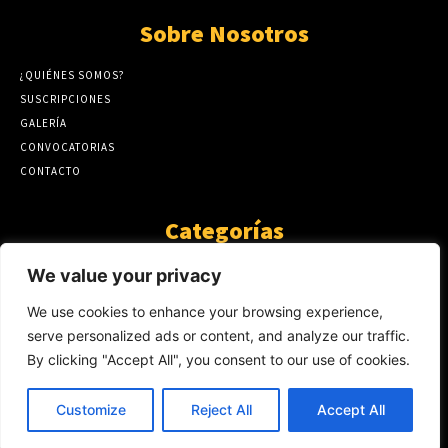
Sobre Nosotros
¿QUIÉNES SOMOS?
SUSCRIPCIONES
GALERÍA
CONVOCATORIAS
CONTACTO
Categorías
ARTÍCULOS
1808
We value your privacy
GUANTE DE SEDA
575
We use cookies to enhance your browsing experience,
AL CALOR DE LA PALABRA
483
serve personalized ads or content, and analyze our traffic.
Y YO QUE SÉ
423
By clicking "Accept All", you consent to our use of cookies.
NOTICIAS
234
SIN CATEGORÍA
174
Customize
Reject All
Accept All