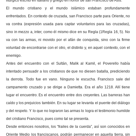
litúrgico escrito en italiano y griego en honor de san Francisco de Asís.
El mundo cristiano y el mundo islámico estaban profundamente
enfrentados. En contexto de cruzada, san Francisco parte para Oriente, no
va contra (expresión usada para captar voluntarios para las cruzadas),
sino in mezzo a, inter, como él mismo dice en su Regla (1Regla 16, 5). No
va con las armas, ni movido por el afán de conquista, sino con la firme
voluntad de encontrarse con el otro, el distinto y, en aquel contexto, con el
enemigo.
Antes del encuentro con el Sultán, Malik al Kamil, el Poverello había
intentado persuadir a los cristianos de que no diesen batalla, prediciendo
la derrota. Todo fue en vano. Ninguno le escucha. Francisco sale del
campamento cruzado y se dirige a Damietta. Era el año 1218. Allí tiene
lugar el encuentro. Es el encuentro entre dos creyentes. Las barreras han
caído y los prejuicios también. En su lugar se levanta el puente del diálogo
y del respeto. Y lo que no lograron las armas lo logra el testimonio humilde
del cristiano Francisco, pues como tal se presenta.
Desde entonces nosotros, los “frailes de la cuerda”, así son conocidos en
Oriente Medio los franciscanos, podrán permanecer en aquella tierra, sin