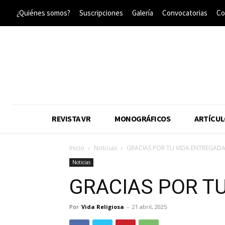
¿Quiénes somos?
Suscripciones
Galería
Convocatorias
Co
REVISTA VR
MONOGRÁFICOS
ARTÍCUL
Inicio
Noticias
GRACIAS POR TU VIDA ENTREGAD
Noticias
GRACIAS POR T
Por
Vida Religiosa
-
21 abril, 2025