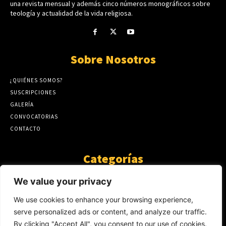
una revista mensual y además cinco números monográficos sobre
teología y actualidad de la vida religiosa.
Sobre Nosotros
¿QUIÉNES SOMOS?
SUSCRIPCIONES
GALERÍA
CONVOCATORIAS
CONTACTO
Categorías
ARTÍCULOS
1808
We value your privacy
GUANTE DE SEDA
575
We use cookies to enhance your browsing experience,
AL CALOR DE LA PALABRA
483
serve personalized ads or content, and analyze our traffic.
Y YO QUE SÉ
423
By clicking "Accept All", you consent to our use of cookies.
NOTICIAS
234