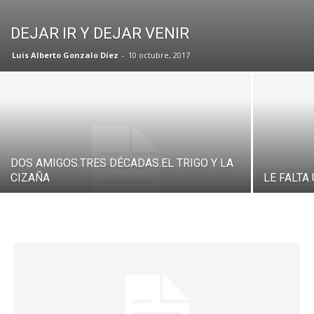
DEJAR IR Y DEJAR VENIR
Luis Alberto Gonzalo Díez
-
10 octubre, 2017
DOS AMIGOS.TRES DÉCADAS.EL TRIGO Y LA
CIZAÑA
LE FALTA