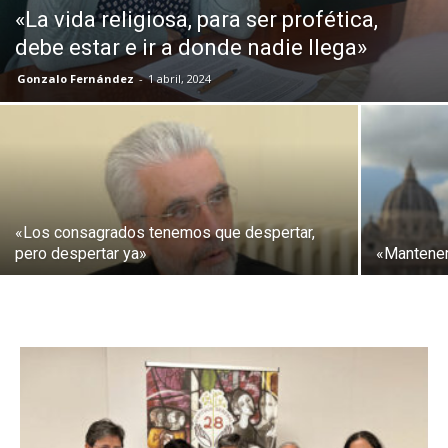
«La vida religiosa, para ser profética,
debe estar e ir a donde nadie llega»
Gonzalo Fernández
-
1 abril, 2024
«Los consagrados tenemos que despertar,
pero despertar ya»
«Mantener