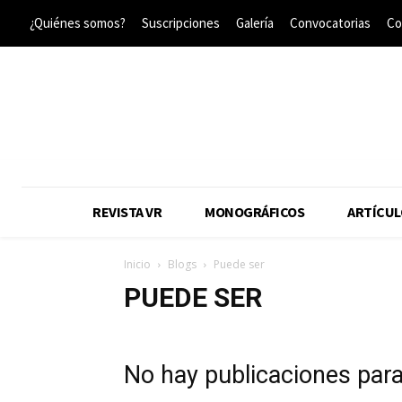
¿Quiénes somos?
Suscripciones
Galería
Convocatorias
Co
REVISTA VR
MONOGRÁFICOS
ARTÍCUL
Inicio
Blogs
Puede ser
PUEDE SER
No hay publicaciones par