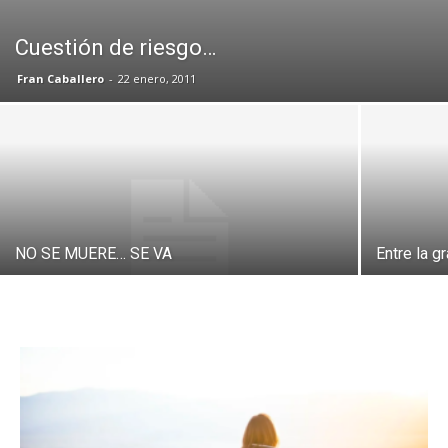
Cuestión de riesgo…
Fran Caballero
-
22 enero, 2011
NO SE MUERE… SE VA
Entre la g