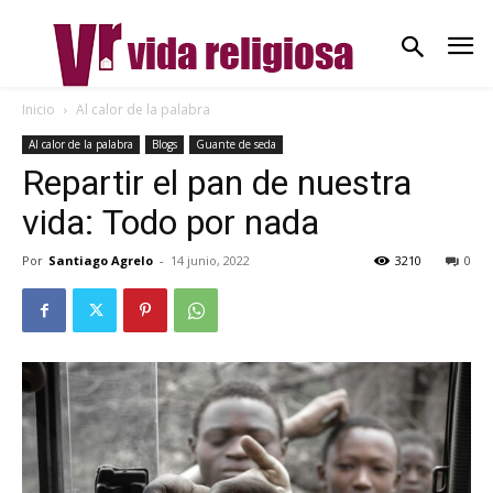
Inicio
Al calor de la palabra
Al calor de la palabra
Blogs
Guante de seda
Repartir el pan de nuestra
vida: Todo por nada
Por
Santiago Agrelo
-
14 junio, 2022
3210
0