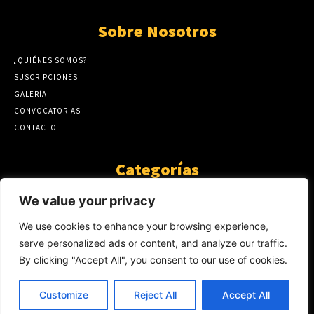
Sobre Nosotros
¿QUIÉNES SOMOS?
SUSCRIPCIONES
GALERÍA
CONVOCATORIAS
CONTACTO
Categorías
ARTÍCULOS
1808
We value your privacy
GUANTE DE SEDA
575
We use cookies to enhance your browsing experience,
AL CALOR DE LA PALABRA
483
serve personalized ads or content, and analyze our traffic.
Y YO QUE SÉ
423
By clicking "Accept All", you consent to our use of cookies.
NOTICIAS
234
SIN CATEGORÍA
174
Customize
Reject All
Accept All