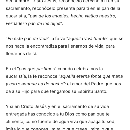
del hombre Cristo Jesús, reconócelo cercano a ti en su
sacramento, reconócelo presente para ti en el pan de la
eucaristía, “
pan de los ángeles, hecho viático nuestro,
verdadero pan de los hijos
”.
“
En este pan de vida
” la fe ve “
aquella viva fuente
” que se
nos hace la encontradiza para llenarnos de vida, para
llenarnos de sí.
En el “
pan que partimos
” cuando celebramos la
eucaristía, la fe reconoce “
aquella eterna fonte que mana
y corre aunque es de noche
”: el amor del Padre que nos
da a su Hijo para que tengamos su Espíritu Santo.
Y si en Cristo Jesús y en el sacramento de su vida
entregada has conocido a tu Dios como pan que te
alimenta, como fuente de agua viva que apaga tu sed,
imita lo que conoces, imita lo que crees, imita lo que