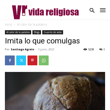
Inicio
Al calor de la palabra
Al calor de la palabra
Blogs
Guante de seda
Imita lo que comulgas
Por
Santiago Agrelo
-
5 junio, 2023
5238
0