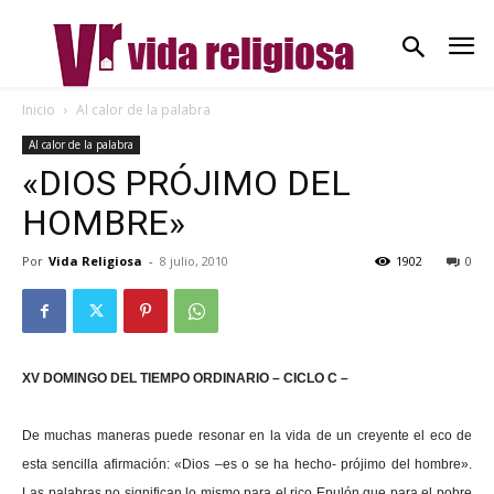
Inicio
Al calor de la palabra
Al calor de la palabra
«DIOS PRÓJIMO DEL
HOMBRE»
Por
Vida Religiosa
-
8 julio, 2010
1902
0
XV DOMINGO DEL TIEMPO ORDINARIO – CICLO C –
De muchas maneras puede resonar en la vida de un creyente el eco de
esta sencilla afirmación: «Dios –es o se ha hecho- prójimo del hombre».
Las palabras no significan lo mismo para el rico Epulón que para el pobre