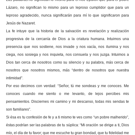
Lázaro, no significan lo mismo para un leproso cumplidor que para un
leproso agradecido, nunca significarán para mí lo que significaron para
Jesús de Nazaret.
La fe intuye que la historia de la salvación es revelación y realización
progresiva de la cercanía de Dios a la criatura humana. Intuimos una
presencia que nos sostiene, nos invade y nos vacía, nos ilumina y nos
ciega, nos sosiega y nos inquieta, nos consuela y nos juzga. Intuimos a
Dios tan cerca de nosotros como su silencio y su palabra, más cerca de
nosotros que nosotros mismos, más “dentro de nosotros que nuestra
intimidad”.
Por eso decimos con verdad: “Señor, tú me sondeas y me conoces. Me
conoces cuando me siento o me levanto, de lejos percibes mis
pensamientos. Disciernes mi camino y mi descanso, todas mis sendas te
son familiares”.
Si ésa es tu confesión de fe y a ti mismo te ves como “un pobre malherido”,
éstas podrían ser las palabras de tu súplica: “Mi oración se dirige a ti, Dios
mío, el día de tu favor; que me escuche tu gran bondad, que tu fidelidad me