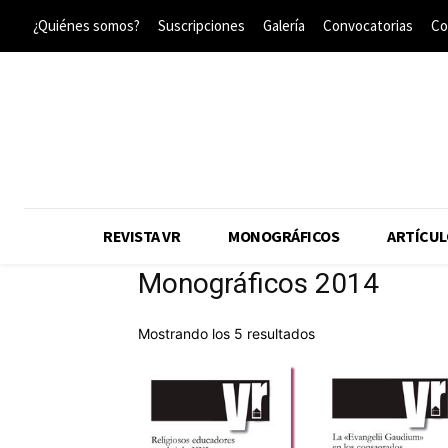
¿Quiénes somos?
Suscripciones
Galería
Convocatorias
Co
REVISTA VR
MONOGRÁFICOS
ARTÍCUL
Monográficos 2014
Ordenado
Mostrando los 5 resultados
por
precio:
alto
a
bajo