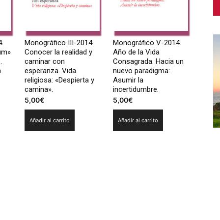
4.
Monográfico III-2014.
Monográfico V-2014.
ium»
Conocer la realidad y
Año de la Vida
.
caminar con
Consagrada. Hacia un
n
esperanza. Vida
nuevo paradigma:
religiosa: «Despierta y
Asumir la
camina».
incertidumbre.
5,00
€
5,00
€
Añadir al carrito
Añadir al carrito