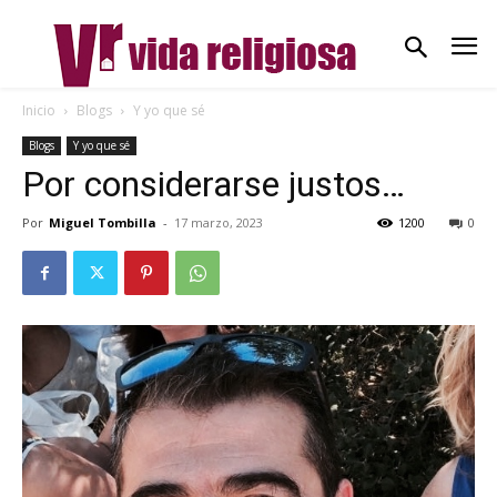
Inicio
Blogs
Y yo que sé
Blogs
Y yo que sé
Por considerarse justos…
Por
Miguel Tombilla
-
17 marzo, 2023
1200
0