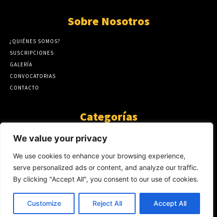
Sobre Nosotros
¿QUIÉNES SOMOS?
SUSCRIPCIONES
GALERÍA
CONVOCATORIAS
CONTACTO
Categorías
ARTÍCULOS
1808
We value your privacy
GUANTE DE SEDA
575
We use cookies to enhance your browsing experience,
AL CALOR DE LA PALABRA
483
serve personalized ads or content, and analyze our traffic.
Y YO QUE SÉ
423
By clicking "Accept All", you consent to our use of cookies.
NOTICIAS
234
SIN CATEGORÍA
174
Customize
Reject All
Accept All