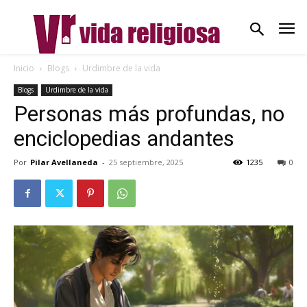
Inicio
Blogs
Urdimbre de la vida
Blogs
Urdimbre de la vida
Personas más profundas, no
enciclopedias andantes
Por
Pilar Avellaneda
-
25 septiembre, 2025
1235
0