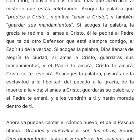
Con todo, todavía no has hecho más que acercarte al
misterio que estás celebrando. Acoger la palabra que
“
predica a Cristo
”, significa “
amar a Cristo”,
y también
“
guardar sus mandamientos
”. Si acoges la palabra, la
gracia te redime; si amas a Cristo, él le pedirá al Padre
que te dé otro Defensor que esté siempre contigo, el
Espíritu de la verdad. Si acoges la palabra, Dios llenará de
alegría la ciudad; si amas a Cristo, guardarás sus
mandamientos, y el Padre te amará, Cristo te amará,
Cristo se te revelará. Si acoges la palabra, pasarás de la
esclavitud a la libertad, del pecado a la gracia, de la
muerte a la vida; si amas a Cristo, guardarás su palabra, y
el Padre te amará, y ellos vendrán a ti y harán morada
dentro de ti.
Ahora ya puedes cantar el cántico nuevo, el de la Pascua
última: “
Grandes y maravillosas son tus obras, Señor,
Dios omnipotente; justos y verdaderos tus caminos, ¡oh