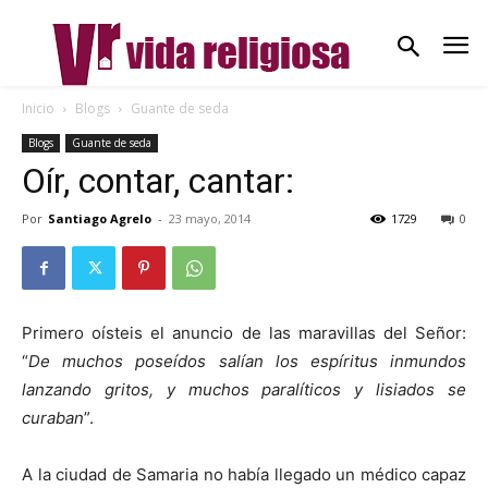
Inicio
Blogs
Guante de seda
Blogs
Guante de seda
Oír, contar, cantar:
Por
Santiago Agrelo
-
23 mayo, 2014
1729
0
Primero oísteis el anuncio de las maravillas del Señor:
“
De muchos poseídos salían los espíritus inmundos
lanzando gritos, y muchos paralíticos y lisiados se
curaban
”.
A la ciudad de Samaria no había llegado un médico capaz