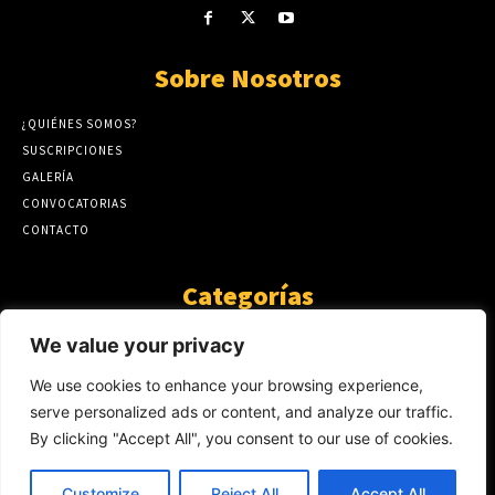
Sobre Nosotros
¿QUIÉNES SOMOS?
SUSCRIPCIONES
GALERÍA
CONVOCATORIAS
CONTACTO
Categorías
ARTÍCULOS
1808
We value your privacy
GUANTE DE SEDA
575
We use cookies to enhance your browsing experience,
AL CALOR DE LA PALABRA
483
serve personalized ads or content, and analyze our traffic.
Y YO QUE SÉ
423
By clicking "Accept All", you consent to our use of cookies.
NOTICIAS
234
SIN CATEGORÍA
174
Customize
Reject All
Accept All