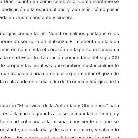
r a Dios, cuanto en cómo celebrarlo. Cómo mantenerse
 dedicación a la espiritualidad y, aún más, cómo pasar
vida en Cristo constante y sincera.
 liturgias comunitarias. Nuestros salmos gastados o los
ueriendo ser coro de alabanza. El momento de la vida
emos en cómo está el corazón de la persona llamada a
da en el Espíritu. La oración comunitaria del siglo XXI
nte propuestas creativas que cambien sustancialmente
s que trabajen diariamente por experimentar el gozo de
á realizando en el día a día de la oración litúrgica de la
rucción “El servicio de la Autoridad y Obediencia” para
d está llamada a garantizar a su comunidad el tiempo y
 fidelidad cotidiana a la misma, consciente de que se
 constante, de cada día y de cada miembro, y sabiendo
tiles a los demás en la medida en que están unidas a