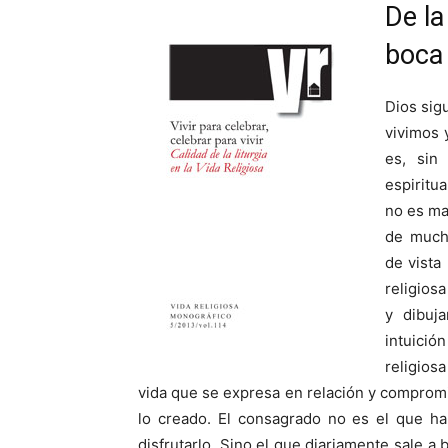
De la
boca
Dios sig
vivimos 
es, sin
espiritu
no es ma
de much
de vista
religios
y dibuj
intuició
religios
vida que se expresa en relación y compromi
lo creado. El consagrado no es el que ha
disfrutarlo. Sino el que diariamente sale a 