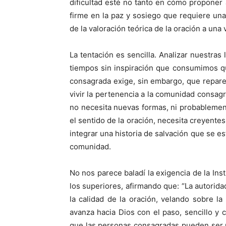
dificultad esté no tanto en cómo propone
firme en la paz y sosiego que requiere una
de la valoración teórica de la oración a una 
La tentación es sencilla. Analizar nuestras
tiempos sin inspiración que consumimos q
consagrada exige, sin embargo, que repar
vivir la pertenencia a la comunidad consagra
no necesita nuevas formas, ni probableme
el sentido de la oración, necesita creyente
integrar una historia de salvación que se est
comunidad.
No nos parece baladí la exigencia de la Inst
los superiores, afirmando que: “La autorida
la calidad de la oración, velando sobre la
avanza hacia Dios con el paso, sencillo y
que las personas consagradas pueden ser ú