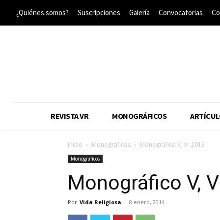
¿Quiénes somos?
Suscripciones
Galería
Convocatorias
Co
REVISTA VR
MONOGRÁFICOS
ARTÍCUL
Inicio
Monográficos
Monográfico V, Vr 2013
Monográficos
Monográfico V, V
Por
Vida Religiosa
-
8 enero, 2014