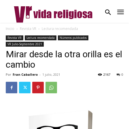
Inicio
Revista VR
Lectura recomendada
Revista VR
Lectura recomendada
Números publicados
VR Julio-Septiembre 2021
Mirar desde la otra orilla es el
cambio
Por
Fran Caballero
-
1 julio, 2021
2167
0