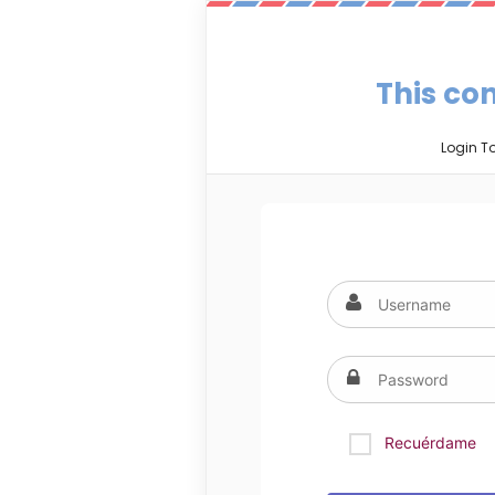
This con
Login T
Recuérdame