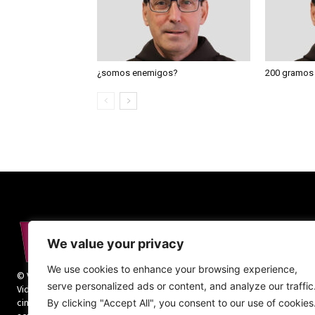
¿somos enemigos?
200 gramos
We value your privacy
We use cookies to enhance your browsing experience,
© Vida Religiosa. Todos los derechos reservados.
serve personalized ads or content, and analyze our traffic
Vida Religiosa es una revista mensual y además
cinco números monográficos sobre teología y
By clicking "Accept All", you consent to our use of cookies