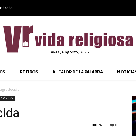
ntacto
jueves, 6 agosto, 2026
OS
RETIROS
AL CALOR DE LA PALABRA
NOTICIA
agradecida
unio 2025
cida
743
0