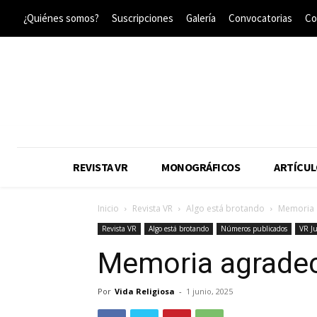
¿Quiénes somos?
Suscripciones
Galería
Convocatorias
Co
REVISTA VR
MONOGRÁFICOS
ARTÍCUL
Inicio
Revista VR
Algo está brotando
Memoria 
Revista VR
Algo está brotando
Números publicados
VR J
Memoria agrade
Por
Vida Religiosa
-
1 junio, 2025