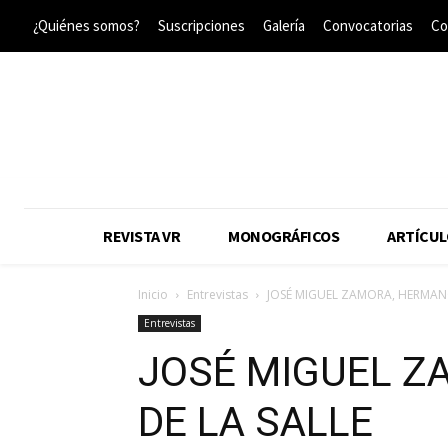
¿Quiénes somos?
Suscripciones
Galería
Convocatorias
Co
REVISTA VR
MONOGRÁFICOS
ARTÍCUL
Inicio
Entrevistas
JOSÉ MIGUEL ZAMORA, HERMANO
Entrevistas
JOSÉ MIGUEL Z
DE LA SALLE