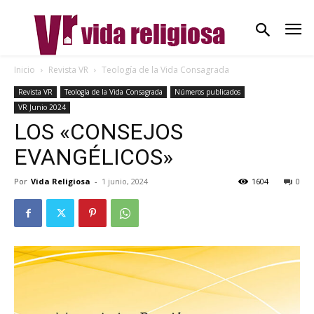
Inicio
Revista VR
Teología de la Vida Consagrada
Revista VR
Teología de la Vida Consagrada
Números publicados
VR Junio 2024
LOS «CONSEJOS
EVANGÉLICOS»
Por
Vida Religiosa
-
1 junio, 2024
1604
0