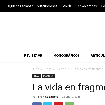
¿Quiénes somos?
Suscripciones
Galería
Convocatorias
Co
REVISTA VR
MONOGRÁFICOS
ARTÍCUL
Inicio
Blogs
Puede ser
La vida en fragmentos
Blogs
Puede ser
La vida en frag
Por
Fran Caballero
-
22 enero, 2013