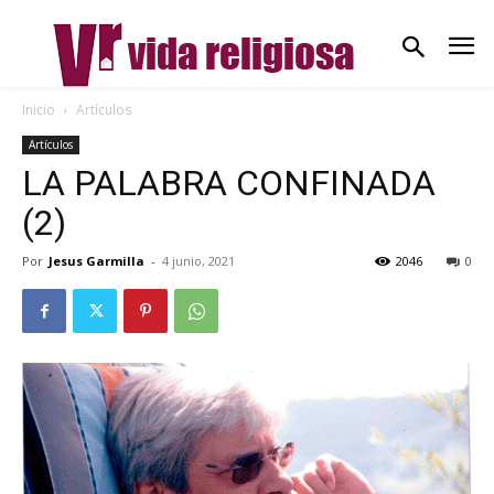
Inicio
Artículos
Artículos
LA PALABRA CONFINADA
(2)
Por
Jesus Garmilla
-
4 junio, 2021
2046
0