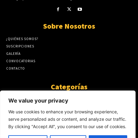
Sobre Nosotros
¿QUIÉNES SOMOS?
SUSCRIPCIONES
GALERÍA
CONVOCATORIAS
CONTACTO
Categorías
ARTÍCULOS
1808
We value your privacy
GUANTE DE SEDA
575
We use cookies to enhance your browsing experience,
AL CALOR DE LA PALABRA
483
serve personalized ads or content, and analyze our traffic.
Y YO QUE SÉ
423
By clicking "Accept All", you consent to our use of cookies.
NOTICIAS
234
SIN CATEGORÍA
174