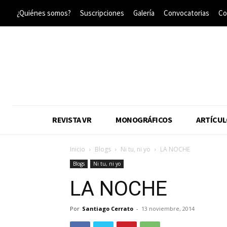
¿Quiénes somos?
Suscripciones
Galería
Convocatorias
Co
REVISTA VR
MONOGRÁFICOS
ARTÍCUL
Inicio
Blogs
Ni tu, ni yo
LA NOCHE
Blogs
Ni tu, ni yo
LA NOCHE
Por
Santiago Cerrato
-
13 noviembre, 2014