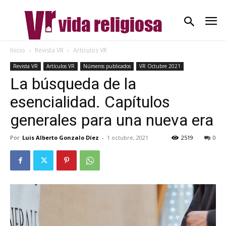
Inicio
Revista VR
Artículos VR
Revista VR
Artículos VR
Números publicados
VR Octubre 2021
La búsqueda de la
esencialidad. Capítulos
generales para una nueva era
Por
Luis Alberto Gonzalo Díez
-
1 octubre, 2021
2519
0