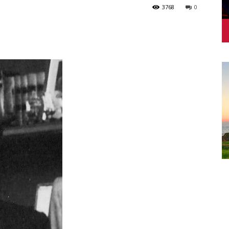
3768
0