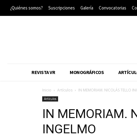
¿Quiénes somos?
Suscripciones
Galería
Convocatorias
Co
REVISTA VR
MONOGRÁFICOS
ARTÍCUL
Inicio
Artículos
IN MEMORIAM. NICOLÁS TELLO I
Artículos
IN MEMORIAM. 
INGELMO