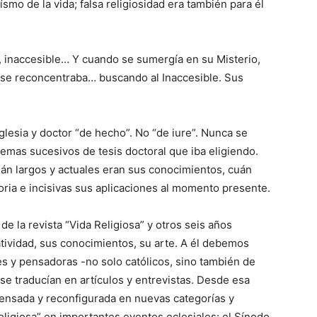
eísmo de la vida; falsa religiosidad era también para él
 inaccesible… Y cuando se sumergía en su Misterio,
 se reconcentraba… buscando al Inaccesible. Sus
Iglesia y doctor “de hecho”. No “de iure”. Nunca se
emas sucesivos de tesis doctoral que iba eligiendo.
án largos y actuales eran sus conocimientos, cuán
toria e incisivas sus aplicaciones al momento presente.
de la revista “Vida Religiosa” y otros seis años
atividad, sus conocimientos, su arte. A él debemos
 y pensadoras -no solo católicos, sino también de
se traducían en artículos y entrevistas. Desde esa
pensada y reconfigurada en nuevas categorías y
Religiosa” en importantes eventos eclesiales: el Sínodo