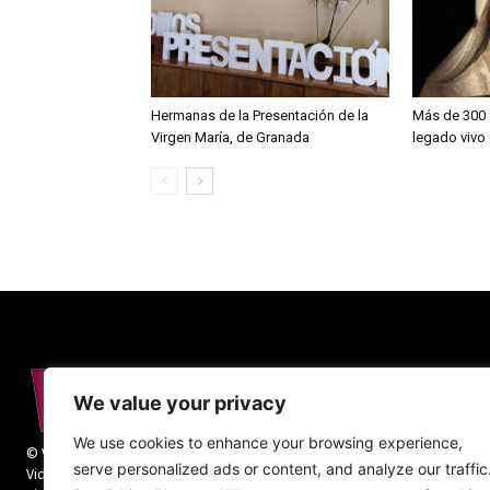
Hermanas de la Presentación de la
Más de 300 a
Virgen María, de Granada
legado vivo
We value your privacy
We use cookies to enhance your browsing experience,
© Vida Religiosa. Todos los derechos reservados.
serve personalized ads or content, and analyze our traffic
Vida Religiosa es una revista mensual y además