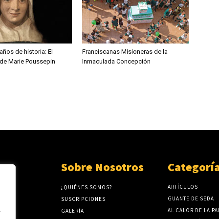
ños de historia: El
Franciscanas Misioneras de la
 de Marie Poussepin
Inmaculada Concepción
Sobre Nosotros
Categorí
ARTÍCULOS
¿QUIÉNES SOMOS?
GUANTE DE SEDA
SUSCRIPCIONES
.
AL CALOR DE LA P
GALERÍA