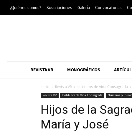
¿Quiénes somos?
Suscripciones
Galería
Convocatorias
Co
REVISTA VR
MONOGRÁFICOS
ARTÍCUL
Inicio
Revista VR
Institutos de Vida Consagrada
Revista VR
Institutos de Vida Consagrada
Números publica
Hijos de la Sagra
María y José