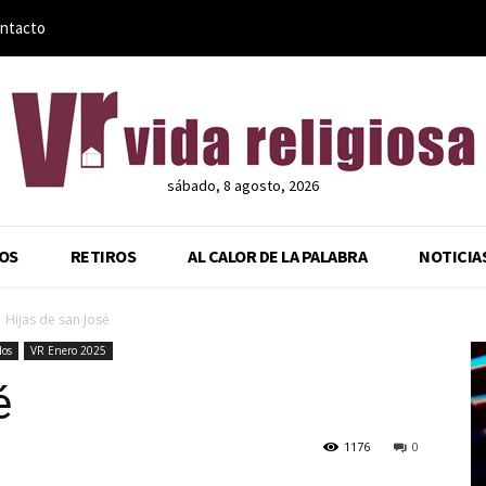
ntacto
sábado, 8 agosto, 2026
OS
RETIROS
AL CALOR DE LA PALABRA
NOTICIA
Hijas de san José
dos
VR Enero 2025
é
1176
0