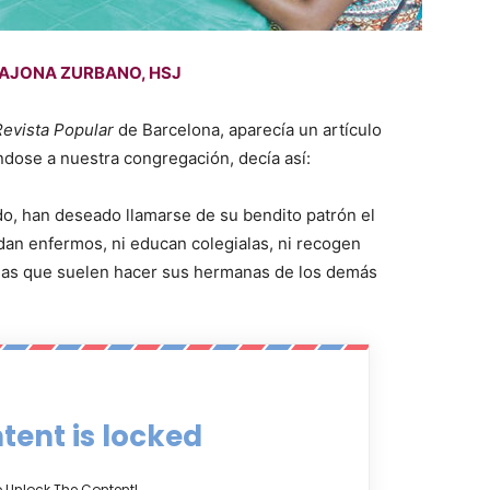
 AJONA ZURBANO, HSJ
Revista Popular
de Barcelona, aparecía un artículo
éndose a nuestra congregación, decía así:
ido, han deseado llamarse de su bendito patrón el
idan enfermos, ni educan colegialas, ni recogen
e las que suelen hacer sus hermanas de los demás
tent is locked
o Unlock The Content!