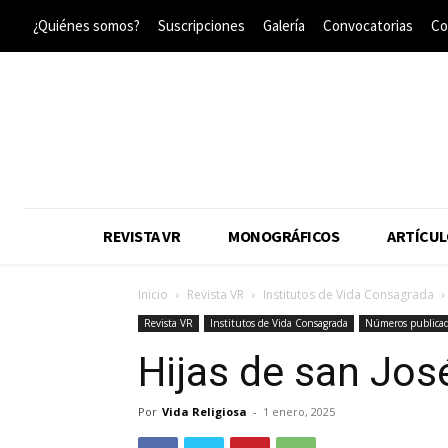
¿Quiénes somos?
Suscripciones
Galería
Convocatorias
Co
REVISTA VR
MONOGRÁFICOS
ARTÍCUL
Inicio
Revista VR
Institutos de Vida Consagrada
Revista VR
Institutos de Vida Consagrada
Números publica
Hijas de san Jos
Por
Vida Religiosa
-
1 enero, 2025