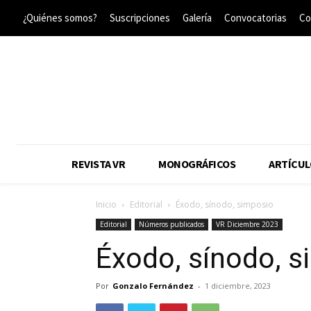
¿Quiénes somos?
Suscripciones
Galería
Convocatorias
Co
REVISTA VR
MONOGRÁFICOS
ARTÍCUL
Inicio
Editorial
Éxodo, sínodo, simposio
Editorial
Números publicados
VR Diciembre 2023
Éxodo, sínodo, 
Por
Gonzalo Fernández
-
1 diciembre, 2023