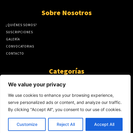
Sobre Nosotros
¿QUIÉNES SOMOS?
SUSCRIPCIONES
GALERÍA
CONVOCATORIAS
CONTACTO
Categorías
ARTÍCULOS
1808
We value your privacy
GUANTE DE SEDA
575
We use cookies to enhance your browsing experience,
AL CALOR DE LA PALABRA
483
serve personalized ads or content, and analyze our traffic.
Y YO QUE SÉ
423
By clicking "Accept All", you consent to our use of cookies.
NOTICIAS
234
SIN CATEGORÍA
174
Customize
Reject All
Accept All