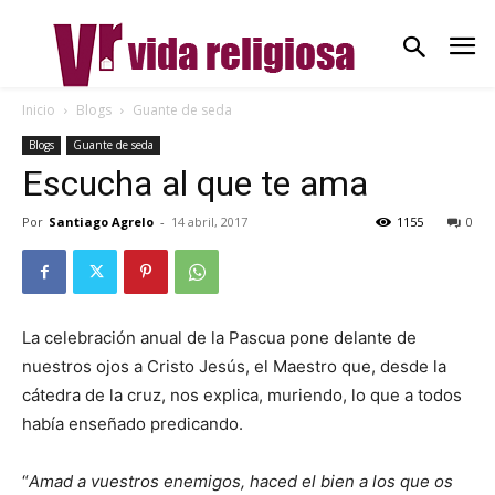
Inicio
Blogs
Guante de seda
Blogs
Guante de seda
Escucha al que te ama
Por
Santiago Agrelo
-
14 abril, 2017
1155
0
La celebración anual de la Pascua pone delante de
nuestros ojos a Cristo Jesús, el Maestro que, desde la
cátedra de la cruz, nos explica, muriendo, lo que a todos
había enseñado predicando.
“
Amad a vuestros enemigos, haced el bien a los que os