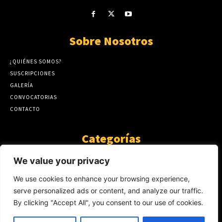
Sobre Nosotros
¿QUIÉNES SOMOS?
SUSCRIPCIONES
GALERÍA
CONVOCATORIAS
CONTACTO
Categorías
ARTÍCULOS
1808
We value your privacy
GUANTE DE SEDA
575
We use cookies to enhance your browsing experience,
AL CALOR DE LA PALABRA
483
serve personalized ads or content, and analyze our traffic.
Y YO QUE SÉ
423
By clicking "Accept All", you consent to our use of cookies.
NOTICIAS
234
SIN CATEGORÍA
174