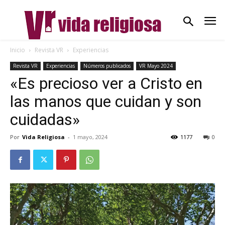
Inicio
Revista VR
Experiencias
Revista VR
Experiencias
Números publicados
VR Mayo 2024
«Es precioso ver a Cristo en
las manos que cuidan y son
cuidadas»
Por
Vida Religiosa
-
1 mayo, 2024
1177
0