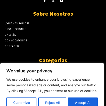
Sobre Nosotros
¿QUIÉNES SOMOS?
SUSCRIPCIONES
GALERÍA
CONVOCATORIAS
CONTACTO
Categorías
ARTÍCULOS
1808
We value your privacy
GUANTE DE SEDA
575
We use cookies to enhance your browsing experience,
AL CALOR DE LA PALABRA
483
serve personalized ads or content, and analyze our traffic.
Y YO QUE SÉ
423
By clicking "Accept All", you consent to our use of cookies.
NOTICIAS
234
SIN CATEGORÍA
174
Customize
Reject All
Accept All